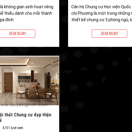
là không gian sinh hoạt riêng
Căn hộ Chung cư Học viện Quốc
hể thiếu dành cho mỗi thành
chị Phượng là một trong những
gia đình.
thiết kế chung cư 3 phòng ngủ, 
những gam màu nâu ấm cho gia
mạng mộc
XEM NGAY
XEM NGAY
ội thất Chung cư đẹp Hiện
ế
4,151 lượt xem