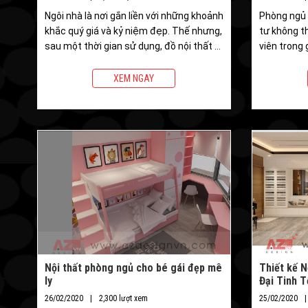
Ngôi nhà là nơi gắn liền với những khoảnh
Phòng ngủ 
khắc quý giá và kỷ niệm đẹp. Thế nhưng,
tư không t
sau một thời gian sử dụng, đồ nội thất –
viên trong 
những món đồ yêu quý từng đồng hành
cùng gia đình bạn – bắt đầu có dấu hiệu
XEM NGAY
xuống cấp
Nội thất phòng ngủ cho bé gái đẹp mê
Thiết kế N
ly
Đại Tinh T
26/02/2020
2,300 lượt xem
25/02/2020