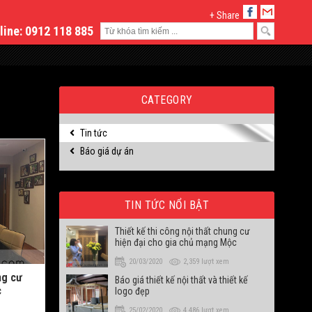
+ Share
line:
0912 118 885
CATEGORY
Tin tức
Báo giá dự án
TIN TỨC NỔI BẬT
Thiết kế thi công nội thất chung cư
hiện đại cho gia chủ mạng Mộc
20/03/2020
2,359 lượt xem
ng cư
Báo giá thiết kế nội thất và thiết kế
c
logo đẹp
25/02/2020
4,486 lượt xem