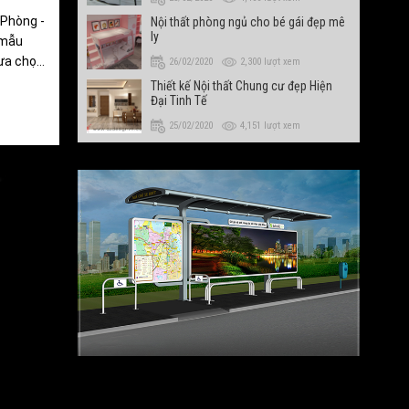
 Phòng -
Nội thất phòng ngủ cho bé gái đẹp mê
ly
 mẫu
lựa chọn
26/02/2020
2,300 lượt xem
 chủ
Thiết kế Nội thất Chung cư đẹp Hiện
Đại Tinh Tế
25/02/2020
4,151 lượt xem