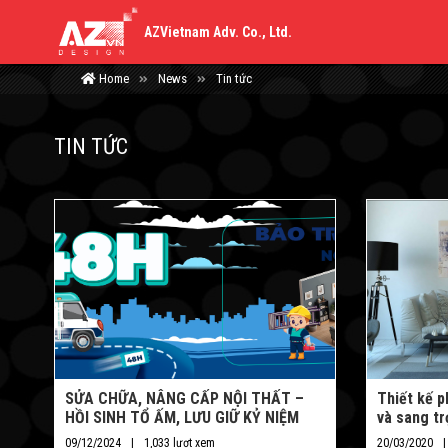
AZVietnam Adv. Co., Ltd.
Home
News
Tin tức
TIN TỨC
SỬA CHỮA, NÂNG CẤP NỘI THẤT –
Thiết kế p
HỒI SINH TỔ ẤM, LƯU GIỮ KỶ NIỆM
và sang t
09/12/2024
1,033 lượt xem
20/03/2020