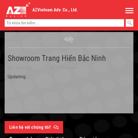
AZVietnam Adv. Co., Ltd.
Showroom Trang Hiển Bắc Ninh
10/04/2023
1,179 lượt xem
Updating ...
Liên hệ với chúng tôi!