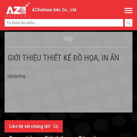
AZVietnam Adv. Co., Ltd.
GIỚI THIỆU THIẾT KẾ ĐỒ HỌA, IN ẤN
12/04/2023
1,204 lượt xem
Updating ...
Liên hệ với chúng tôi!