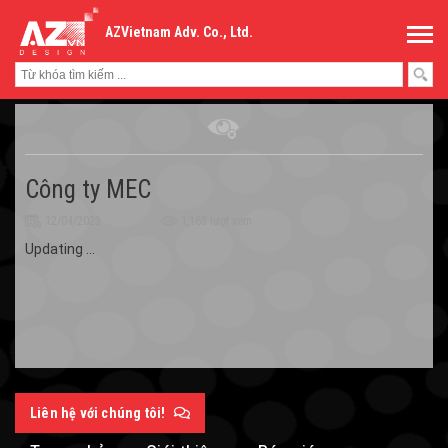
AZVietnam Adv. Co., Ltd.
Công ty MEC
12/04/2023
1,163 lượt xem
Updating ...
Liên hệ với chúng tôi!